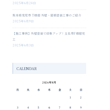
2025年6月24日
熊本県荒尾市 T様邸 外壁・屋根塗装工事のご紹介
2025年6月9日
【施工事例】外壁塗装で印象アップ！玉名市F様邸完
工
2025年6月3日
CALENDAR
2026年8月
月
火
水
木
金
土
日
1
2
3
4
5
6
7
8
9