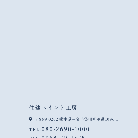
住建ペイント工房
〒869-0202 熊本県玉名市岱明町高道1096-1
080-2690-1000
TEL:
0968-79-7578