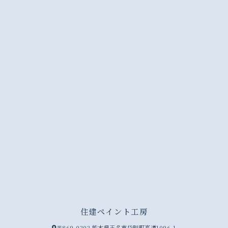
住建ペイント工房
〒869-0202 熊本県玉名市岱明町高道1096-1