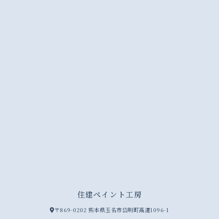
住建ペイント工房
〒869-0202 熊本県玉名市岱明町高道1096-1